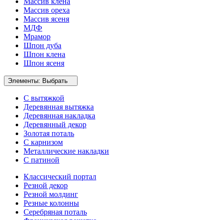
Массив клена
Массив ореха
Массив ясеня
МДФ
Мрамор
Шпон дуба
Шпон клена
Шпон ясеня
Элементы:
Выбрать
С вытяжкой
Деревянная вытяжка
Деревянная накладка
Деревянный декор
Золотая поталь
С карнизом
Металлические накладки
С патиной
Классический портал
Резной декор
Резной молдинг
Резные колонны
Серебряная поталь