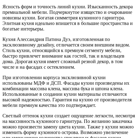
Ясность форм и точность линий кухни. Изысканность декора
премиальной мебели. Подчеркнутое изящество и очарование
новизны кухни. Богатая симметрия кухонного гарнитура.
Элитная кухня идеально впишется в большие пространства и
богатые интерьеры.
Кухня Алессандрия Патина Дуэ, изготовленная по
эксклюзивному дизайну, отличается своим внешним видом.
Стиль кухни, относящийся к премиум сегменту мебели,
быстро привлечет внимание как гостей, так и владельцев
дома. Дорогая кухня имеет сложный резной декор, в том
числе и на фасадах с остеклением.
При изготовлении корпуса эксклюзивной кухни
использованы МДФ и ДСП. Фасады кухни произведены их
комбинации массива клена, массива бука и шпона клена.
Использованные в создании кухни материалы отличаются
высокой надежностью. Гарантия на кухню от производителя
мебели премиум качества это подтверждает.
Светлый оттенок кухни создает ощущение легкости, несмотря
на массивность кухонного гарнитура. По желанию заказчика
можно произвести замену цвета кухни. Также у кухни можно
изменить форму кухонного острова. Возможно увеличение
или уменьшение количества стеклянных фасадов кухни.